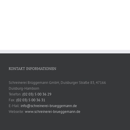
Wunderschöne Treppe aus Massivholz
Treppen
KONTAKT INFORMATIONEN
Schreinerei Brüggemann GmbH, Duisburger Straße 83, 47166
Duisburg-Hamborn
Telefon:
(02 03) 5 00 36 29
Fax:
(02 03) 5 00 36 31
E-Mail:
info@schreinerei-brueggemann.de
Webseite:
www.schreinerei-brueggemann.de