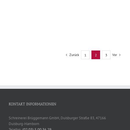
Kommode und Garderobenschrank mit weißen
Fronten
Möbel
Zurück
Vor
1
2
3
KONTAKT INFORMATIONEN
Schreinerei Brüggemann GmbH, Duisburger Straße 83, 47166
Duisburg-Hamborn
Telefon:
(02 03) 5 00 36 29