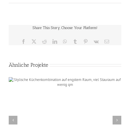
Share This Story, Choose Your Platform!
Facebook
X
Reddit
LinkedIn
WhatsApp
Tumblr
Pinterest
Vk
E-
Mail
Ähnliche Projekte
Küchenkombination mit kontrastrierter Arbeitsplatte,
extrem robust