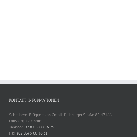
KONTAKT INFORMATIONEN
Schreinerei Brüggemann GmbH, Duisburger Straße 83, 47166
Duisburg-Hamborn
Telefon:
(02 03) 5 00 36 29
Fax:
(02 03) 5 00 36 31