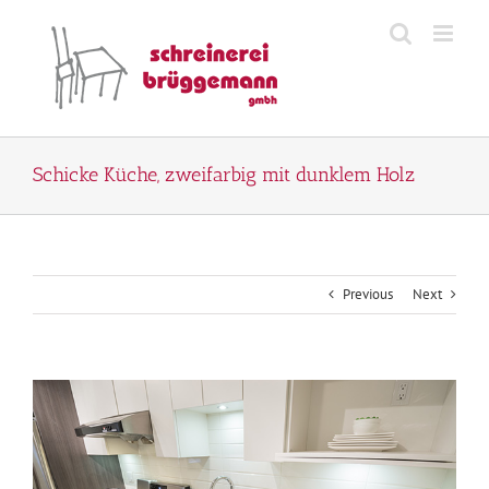
Zum
Inhalt
springen
Schicke Küche, zweifarbig mit dunklem Holz
Previous
Next
View
Larger
Image