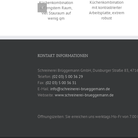
Küchenkombination
Küchenkombination
Küchenkombinatio
mit
auf engstem
dunkelgraue
kontrastrierter
Raum, viel
Fronten
Arbeitsplatte,
Stauraum auf
extrem robust
wenig qm
KONTAKT INFORMATIONEN
Schreinerei Brüggemann GmbH, Duisburger Straße 83, 47
Telefon:
(02 03) 5 00 36 29
Fax:
(02 03) 5 00 36 31
E-Mail:
info@schreinerei-brueggemann.de
Webseite:
www.schreinerei-brueggemann.de
Öffnungszeiten: Sie erreichen uns werktags Mo-Fr von 7.00 b