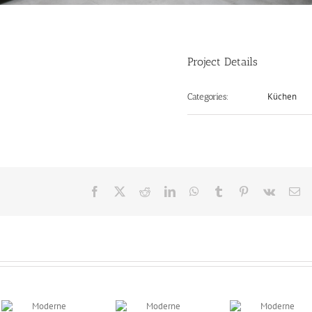
Project Details
Küchen
Categories:
Facebook
X
Reddit
LinkedIn
WhatsApp
Tumblr
Pinterest
Vk
E-
Ma
Moderne
Moderne