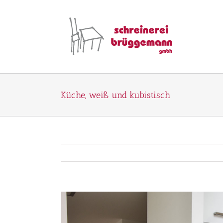
Zum
Inhalt
springen
Küche, weiß und kubistisch
View
Larger
Image