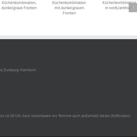
Küchenkombination
n,
Küchenkombination
mit
in
dunkelgrauen
weiß/anthrazit
Fronten
166 Duisburg-Hamborn
is 16.00 Uhr. Gern vereinbaren wir Termine auch außerhalb dieses Zeitfensters.