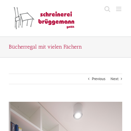
Zum
Inhalt
springen
Bücherregal mit vielen Fächern
Previous
Next
View
Larger
Image